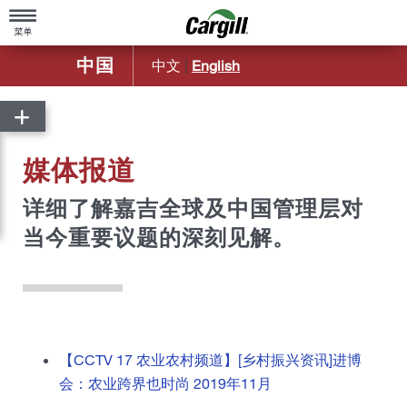
中国
中文
|
English
主页
关于嘉吉
媒体报道
嘉吉概览
产品与服务
详细了解嘉吉全球及中国管理层对
公司简介
农业
职业发展
当今重要议题的深刻见解。
造福社区
动物营养
可持续发展
百年基业
食品配料及应用
嘉吉中国50年历程
新闻中心
嘉吉金属
【CCTV 17 农业农村频道】[乡村振兴资讯]进博
嘉吉远洋运输部
媒体报道
会：农业跨界也时尚 2019年11月
嘉吉生物工业