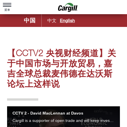
中国
中文
|
English
主页
关于嘉吉
【CCTV2 央视财经频道】关
嘉吉概览
产品与服务
于中国市场与开放贸易，嘉
公司简介
农业
职业发展
吉全球总裁麦伟德在达沃斯
造福社区
动物营养
论坛上这样说
可持续发展
百年基业
食品配料及应用
嘉吉中国50年历程
新闻中心
嘉吉金属
嘉吉远洋运输部
媒体报道
嘉吉生物工业