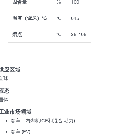
固含量
%
100
温度（烧尽）°C
°C
645
熔点
°C
85-105
供应区域
全球
液态
固体
工业市场领域
客车（内燃机ICE和混合 动力)
客车 (EV)