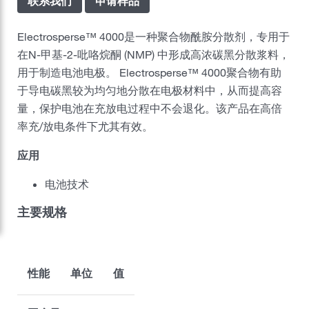
联系我们
申请样品
嘉吉风险管理部
Electrosperse™ 4000是一种聚合物酰胺分散剂，专用于
在N-甲基-2-吡咯烷酮 (NMP) 中形成高浓碳黑分散浆料，
嘉吉美丽护理
用于制造电池电极。 Electrosperse™ 4000聚合物有助
制药
于导电碳黑较为均匀地分散在电极材料中，从而提高容
量，保护电池在充放电过程中不会退化。该产品在高倍
职业发展
率充/放电条件下尤其有效。
可持续发展
应用
电池技术
新闻中心
主要规格
媒体报道
嘉吉中国业务分布
嘉吉全球
性能
单位
值
联系嘉吉中国