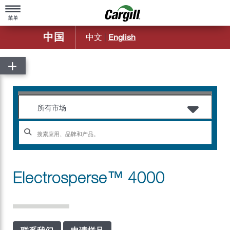
中国
中文
|
English
主页
关于嘉吉
嘉吉概览
产品与服务
所有市场
公司简介
农业
造福社区
动物营养
百年基业
食品配料及应用
Electrosperse™ 4000
嘉吉中国50年历程
嘉吉金属
嘉吉远洋运输部
嘉吉生物工业