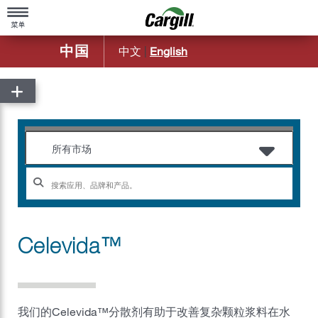
中国
中文
|
English
主页
关于嘉吉
嘉吉概览
产品与服务
所有市场
公司简介
农业
造福社区
动物营养
百年基业
食品配料及应用
Celevida™
嘉吉中国50年历程
嘉吉金属
嘉吉远洋运输部
我们的Celevida™分散剂有助于改善复杂颗粒浆料在水
嘉吉生物工业