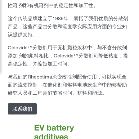
性溶 剂和有机溶剂中的稳定性和加工性。
嘉吉风险管理部
这个传统品牌建立于1986年，囊括了我们优质的分散剂
嘉吉美丽护理
产品，这些产品由分散和流变学实际应用方面的专业知
识提供支持。
制药
Celevida™分散剂用于无机颗粒浆料中，与不含分散剂
职业发展
添加 剂的浆料相比，Celevida™分散剂可降低粘度，提
高稳定性，并缩短加工时间。
可持续发展
与我们的Rheoptima流变改性剂配合使用，可以实现全
面的流变控制，在催化剂和燃料电池膜生产中能够帮助
新闻中心
研究人员和工程师们节省时间、材料和能源。
媒体报道
嘉吉中国业务分布
联系我们
嘉吉全球
联系嘉吉中国