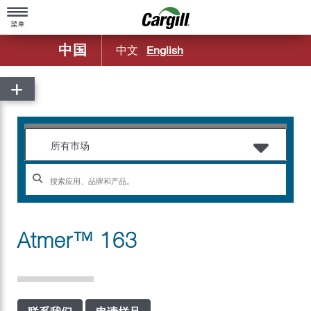
中国
中文
|
English
主页
关于嘉吉
嘉吉概览
产品与服务
所有市场
公司简介
农业
造福社区
动物营养
百年基业
食品配料及应用
Atmer™ 163
嘉吉中国50年历程
嘉吉金属
嘉吉远洋运输部
嘉吉生物工业