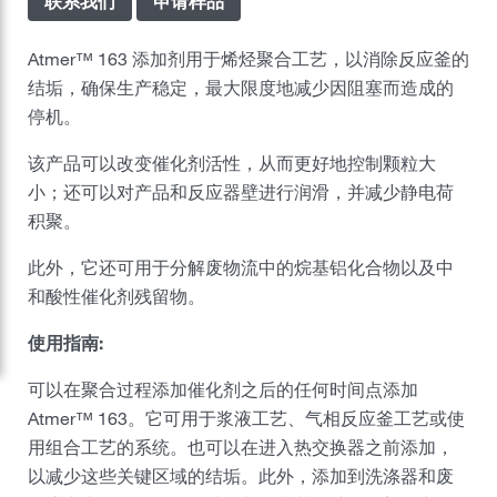
联系我们
申请样品
嘉吉风险管理部
Atmer™ 163 添加剂用于烯烃聚合工艺，以消除反应釜的
结垢，确保生产稳定，最大限度地减少因阻塞而造成的
嘉吉美丽护理
停机。
制药
该产品可以改变催化剂活性，从而更好地控制颗粒大
职业发展
小；还可以对产品和反应器壁进行润滑，并减少静电荷
积聚。
可持续发展
此外，它还可用于分解废物流中的烷基铝化合物以及中
和酸性催化剂残留物。
新闻中心
使用指南:
媒体报道
嘉吉中国业务分布
可以在聚合过程添加催化剂之后的任何时间点添加
Atmer™ 163。它可用于浆液工艺、气相反应釜工艺或使
嘉吉全球
用组合工艺的系统。也可以在进入热交换器之前添加，
以减少这些关键区域的结垢。此外，添加到洗涤器和废
联系嘉吉中国