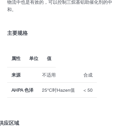
物流中也是有效的，可以控制三烷基铝助催化剂的中
和。
主要规格
属性
单位
值
来源
不适用
合成
AHPA 色泽
25°C时Hazen值
< 50
供应区域