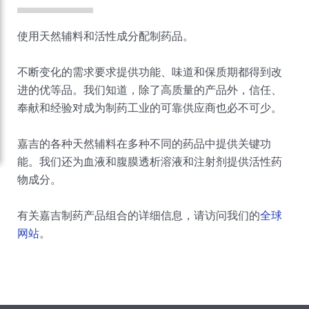
嘉吉风险管理部
使用天然辅料和活性成分配制药品。
嘉吉美丽护理
不断变化的需求要求提供功能、味道和保质期都得到改
制药
进的优等品。我们知道，除了高质量的产品外，信任、
奉献和经验对成为制药工业的可靠供应商也必不可少。
职业发展
嘉吉的各种天然辅料在多种不同的药品中提供关键功
可持续发展
能。我们还为血液和腹膜透析溶液和注射剂提供活性药
物成分。
新闻中心
有关嘉吉制药产品组合的详细信息，请访问我们的
全球
媒体报道
嘉吉中国业务分布
网站
。
嘉吉全球
联系嘉吉中国