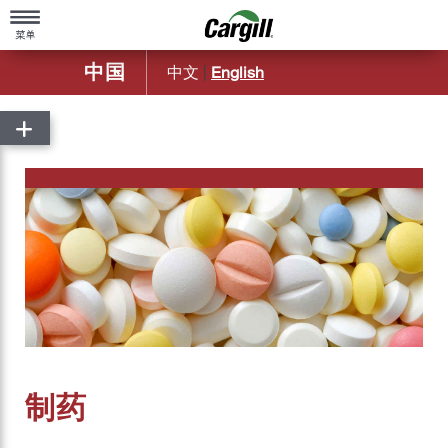
中国
中文
|
English
主页
关于嘉吉
嘉吉概览
产品与服务
公司简介
农业
造福社区
动物营养
百年基业
食品配料及应用
嘉吉中国50年历程
嘉吉金属
制药
嘉吉远洋运输部
嘉吉生物工业